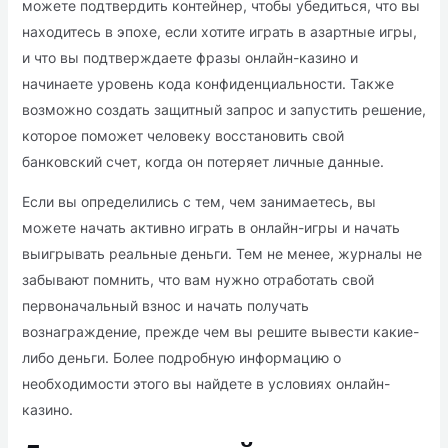
можете подтвердить контейнер, чтобы убедиться, что вы
находитесь в эпохе, если хотите играть в азартные игры,
и что вы подтверждаете фразы онлайн-казино и
начинаете уровень кода конфиденциальности. Также
возможно создать защитный запрос и запустить решение,
которое поможет человеку восстановить свой
банковский счет, когда он потеряет личные данные.
Если вы определились с тем, чем занимаетесь, вы
можете начать активно играть в онлайн-игры и начать
выигрывать реальные деньги. Тем не менее, журналы не
забывают помнить, что вам нужно отработать свой
первоначальный взнос и начать получать
вознаграждение, прежде чем вы решите вывести какие-
либо деньги. Более подробную информацию о
необходимости этого вы найдете в условиях онлайн-
казино.