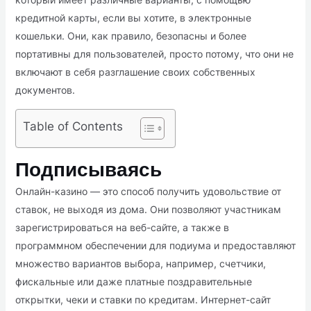
кредитной карты, если вы хотите, в электронные
кошельки.
Они, как правило, безопасны и более
портативны для пользователей, просто потому, что они не
включают в себя разглашение своих собственных
документов.
Table of Contents
Подписываясь
Онлайн-казино — это способ получить удовольствие от
ставок, не выходя из дома. Они позволяют участникам
зарегистрироваться на веб-сайте, а также в
программном обеспечении для подиума и предоставляют
множество вариантов выбора, например, счетчики,
фискальные или даже платные поздравительные
открытки, чеки и ставки по кредитам. Интернет-сайт