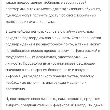
также предоставляет мобильные версии своей
платформы, а также место для эффективного обучения,
где люди могут получить доступ со своих мобильных
телефонов и начать капсулы.
В дальнейшем регистрируясь в онлайн-казино, вам
придется подтвердить свою личность. Это завершается
подтверждением по электронной почте, а также может
потребоваться весело провести время с фотографией в
государственных документах, удостоверяющих
личность. Процедура диагностики имеет решающее
значение с точки зрения безопасности и запуска
информации федерального правительства, поэтому
необходимо выполнять инструкции медленно и
постепенно.
И, подтвердив свою личность, вам, вероятно, придется
выбрать предпочтительный финансовый метод. Вы даже