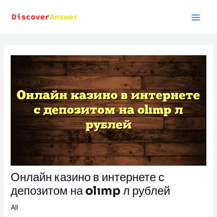
Skip
to
content
Онлайн казино в интернете с
депозитом на olımp л рублей
All