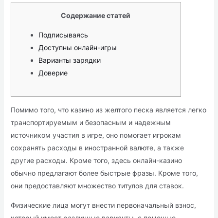
Содержание статей
Подписываясь
Доступны онлайн-игры
Варианты зарядки
Доверие
Помимо того, что казино из желтого песка является легко
транспортируемым и безопасным и надежным
источником участия в игре, оно помогает игрокам
сохранять расходы в иностранной валюте, а также
другие расходы. Кроме того, здесь онлайн-казино
обычно предлагают более быстрые фразы. Кроме того,
они предоставляют множество титулов для ставок.
Физические лица могут внести первоначальный взнос,
который имеет различные варианты, с помощью