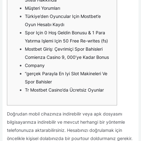
Müşteri Yorumları
Türkiye’den Oyuncular Için Mostbet’e
Oyun Hesabı Kaydı
Spor Için 0 Hoş Geldin Bonusu & 1 Para
Yatırma Işlemi Için 50 Free Re-writes (fs)
Mostbet Giriş: Çevrimiçi Spor Bahisleri
Comienza Casino 9, 000’ye Kadar Bonus
Company
“gerçek Parayla En Iyi Slot Makineleri Ve
Spor Bahisler
Tr Mostbet Casino’da Ücretsiz Oyunlar
Doğrudan mobil cihazınıza indirebilir veya apk dosyasını
bilgisayarınıza indirebilir ve mevcut herhangi bir yöntemle
telefonunuza aktarabilirsiniz. Hesabınızı doğrulamak için
öncelikle kişisel dolabınızda bir pourtour doldurmanız gerekir.