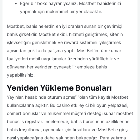
Eğer bir boks hayranıysanız, Mostbet bahislerinizi
yapmak için mükemmel bir yer olacaktır.
Mostbet, bahis nelerdir, en iyi oranları sunan bir çevrimiçi
bahis şirketidir. MostBet ekibi, hizmeti geliştirmek, sitenin
işlevselliğini genişletmek ve reward sistemini iyileştirmek
açısından çok fazla çalışma yaptı. MostBet’in tüm kumar
faaliyetleri mobil uygulamalar üzerinden yürütülebilir ve
dünyanın her yerinden oynayabilir empieza bahis
yapabilirsiniz.
Yeniden Yükleme Bonusları
Yayınlar, hesabında oturum açmış” “olan tüm kayıtlı Mostbet
kullanıcılarına açıktır. Bu casino etkileyici bir oyun yelpazesi,
cömert bonuslar ve mükemmel müşteri desteği sunar mostbet
bonus ‘s registrar. İncelemede, bahis bürosunun özelliklerine,
bahis koşullarına, oyuncular için fırsatlara ve MostBet’e giriş
nasıl yapılacağına daha yakından bakacağız. Para yatırma