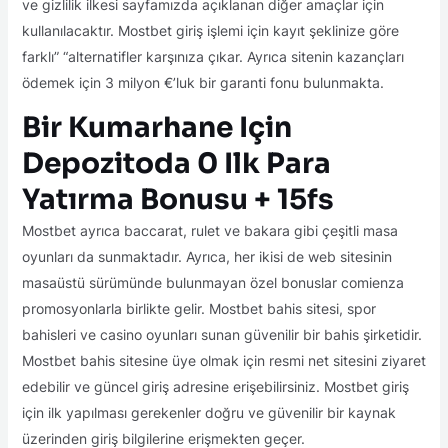
ve gizlilik ilkesi sayfamızda açıklanan diğer amaçlar için
kullanılacaktır. Mostbet giriş işlemi için kayıt şeklinize göre
farklı” “alternatifler karşınıza çıkar. Ayrıca sitenin kazançları
ödemek için 3 milyon €’luk bir garanti fonu bulunmakta.
Bir Kumarhane Için
Depozitoda 0 Ilk Para
Yatırma Bonusu + 15fs
Mostbet ayrıca baccarat, rulet ve bakara gibi çeşitli masa
oyunları da sunmaktadır. Ayrıca, her ikisi de web sitesinin
masaüstü sürümünde bulunmayan özel bonuslar comienza
promosyonlarla birlikte gelir. Mostbet bahis sitesi, spor
bahisleri ve casino oyunları sunan güvenilir bir bahis şirketidir.
Mostbet bahis sitesine üye olmak için resmi net sitesini ziyaret
edebilir ve güncel giriş adresine erişebilirsiniz. Mostbet giriş
için ilk yapılması gerekenler doğru ve güvenilir bir kaynak
üzerinden giriş bilgilerine erişmekten geçer.