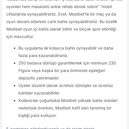
oyunları hem masaüstü ankle rehab ebook sobre” “mobil
cihazlarda oynayabilirsiniz. Evet, Mostbet’te bir maç ya da
oyun devam ederken canlı bahis oynayabilirsiniz. Bu özellik
Mostbet oyun içi bahis olarak bilinir ve birçok spor etkinliği
için mevcuttur.
Bu uygulama ile kolayca bahis oynayabilir ve daha
fazla para kazanabilirsiniz.
250 bedava dönüşü garantilemek için minimum 230
Figura veya başka bir para biriminde eşdeğeri
depozito yatırılmalıdır.
Üyeler düzenli olarak ücretsiz dönüşler ve ücretsiz
bahisler kazanabilirler.
Kullanıcılar çoğunlukla Mostbet yüksek bahis oranları
nedeniyle överken, Mostbet kefil olan tanınmış bir
kişiliği para kutluyor.
E-postanıza gönderdiyseniz ya da resim olarak