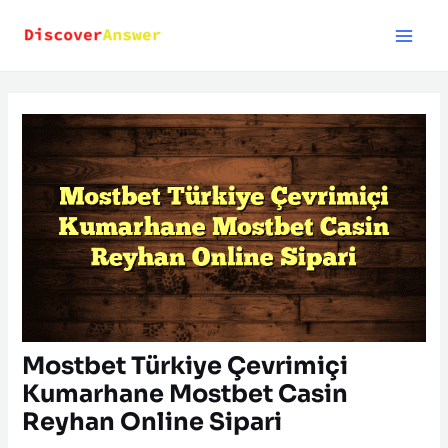
Skip
to
content
Mostbet Türkiye Çevrimiçi
Kumarhane Mostbet Casin
Reyhan Online Sipari