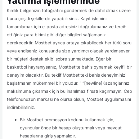
Yatırma Işlemlerinde
Kimlik belgenizin fotoğrafını göndermek de dahil olmak üzere
bunu çeşitli şekillerde yapabilirsiniz. Kayıt işlemini
tamamlamak için e-posta adresinizi doğrulamanız ve tercih
ettiğiniz para birimi gibi diğer bilgileri sağlamanız
gerekecektir. Mostbet ayrıca ortaya çıkabilecek her türlü soru
veya endişeniz konusunda size yardımcı olacak yardımsever
bir müşteri destek ekibi sobre sunmaktadır. Eğer bir
basketbol hayranıysanız, Mostbet’te bahis oynamak keyifli bir
deneyim olacaktır. Bu teklif Mostbet’teki bahis deneyiminizi
başlatmanın mükemmel bir yoludur. ” “[newline]Kazançlarınızı
maksimuma çıkarmak için bu inanılmaz fırsatı kaçırmayın. Cep
telefonunuzun markası ne olursa olsun, Mostbet uygulamasını
indirebilirsiniz.
Bir Mostbet promosyon kodunu kullanmak için,
oyuncular önce bir hesap oluşturmalı veya mevcut
hesaplarına giriş yapmalıdır.