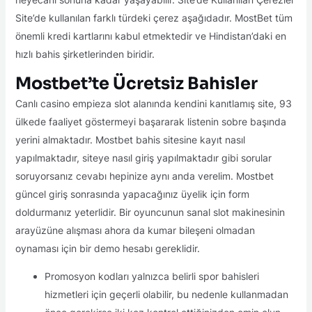
Site’de kullanılan farklı türdeki çerez aşağıdadır. MostBet tüm
önemli kredi kartlarını kabul etmektedir ve Hindistan’daki en
hızlı bahis şirketlerinden biridir.
Mostbet’te Ücretsiz Bahisler
Canlı casino empieza slot alanında kendini kanıtlamış site, 93
ülkede faaliyet göstermeyi başararak listenin sobre başında
yerini almaktadır. Mostbet bahis sitesine kayıt nasıl
yapılmaktadır, siteye nasıl giriş yapılmaktadır gibi sorular
soruyorsanız cevabı hepinize aynı anda verelim. Mostbet
güncel giriş sonrasında yapacağınız üyelik için form
doldurmanız yeterlidir. Bir oyuncunun sanal slot makinesinin
arayüzüne alışması ahora da kumar bileşeni olmadan
oynaması için bir demo hesabı gereklidir.
Promosyon kodları yalnızca belirli spor bahisleri
hizmetleri için geçerli olabilir, bu nedenle kullanmadan