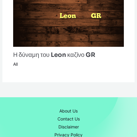
Η δύναμη του Leon καζίνο GR
All
About Us
Contact Us
Disclaimer
Privacy Policy