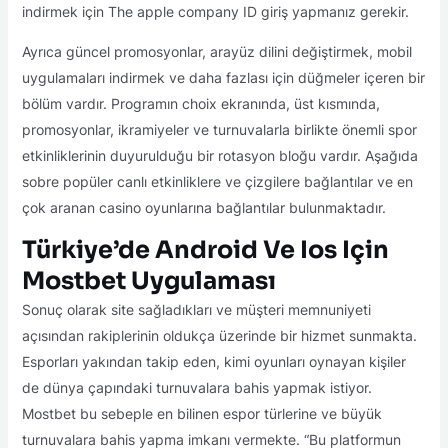
indirmek için The apple company ID giriş yapmanız gerekir.
Ayrıca güncel promosyonlar, arayüz dilini değiştirmek, mobil
uygulamaları indirmek ve daha fazlası için düğmeler içeren bir
bölüm vardır. Programın choix ekranında, üst kısmında,
promosyonlar, ikramiyeler ve turnuvalarla birlikte önemli spor
etkinliklerinin duyurulduğu bir rotasyon bloğu vardır. Aşağıda
sobre popüler canlı etkinliklere ve çizgilere bağlantılar ve en
çok aranan casino oyunlarına bağlantılar bulunmaktadır.
Türkiye’de Android Ve Ios Için
Mostbet Uygulaması
Sonuç olarak site sağladıkları ve müşteri memnuniyeti
açısından rakiplerinin oldukça üzerinde bir hizmet sunmakta.
Esporları yakından takip eden, kimi oyunları oynayan kişiler
de dünya çapındaki turnuvalara bahis yapmak istiyor.
Mostbet bu sebeple en bilinen espor türlerine ve büyük
turnuvalara bahis yapma imkanı vermekte. “Bu platformun