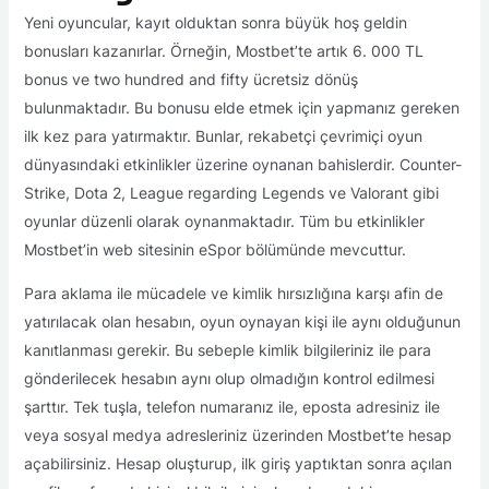
Yeni oyuncular, kayıt olduktan sonra büyük hoş geldin
bonusları kazanırlar. Örneğin, Mostbet’te artık 6. 000 TL
bonus ve two hundred and fifty ücretsiz dönüş
bulunmaktadır. Bu bonusu elde etmek için yapmanız gereken
ilk kez para yatırmaktır. Bunlar, rekabetçi çevrimiçi oyun
dünyasındaki etkinlikler üzerine oynanan bahislerdir. Counter-
Strike, Dota 2, League regarding Legends ve Valorant gibi
oyunlar düzenli olarak oynanmaktadır. Tüm bu etkinlikler
Mostbet’in web sitesinin eSpor bölümünde mevcuttur.
Para aklama ile mücadele ve kimlik hırsızlığına karşı afin de
yatırılacak olan hesabın, oyun oynayan kişi ile aynı olduğunun
kanıtlanması gerekir. Bu sebeple kimlik bilgileriniz ile para
gönderilecek hesabın aynı olup olmadığın kontrol edilmesi
şarttır. Tek tuşla, telefon numaranız ile, eposta adresiniz ile
veya sosyal medya adresleriniz üzerinden Mostbet’te hesap
açabilirsiniz. Hesap oluşturup, ilk giriş yaptıktan sonra açılan