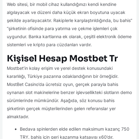
Web sitesi, bir mobil cihaz kullandığınızı kendi kendine
algılayacak ve düzeni daha küçük ekran boyutuna uyacak
şekilde ayarlayacaktır. Rakiplerle karşılaştırıldığında, bu bahis”
“şirketinin ofisinde para yatırma ve çekme işlemleri çok
uygundur. Banka kartlarına ek olarak, çeşitli elektronik ödeme
sistemleri ve kripto para cüzdanları vardır.
Kişisel Hesap Mostbet Tr
Mostbet’in kolay erişim ve yerel destek konusundaki
kararlılığı, Türkiye pazarına odaklandığının bir örneğidir.
MostBet Casino’da ücretsiz oyun, gerçek parayla bahis
oynanan slot makinelerine benzer işlevsellikteki slotların demo
sürümlerinde mümkündür. Aşağıda, söz konusu bahis
şirketinin gerçek müşterilerinden gelen referanslar yer
almaktadır.
Bedava spinlerden elde edilen maksimum kazanç 750
TRY, bahis için geri kazanma katsayısı x60’dır.