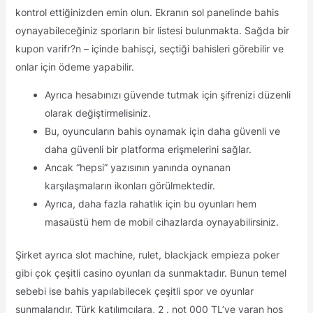
kontrol ettiğinizden emin olun. Ekranın sol panelinde bahis
oynayabileceğiniz sporların bir listesi bulunmakta. Sağda bir
kupon varifr?n – içinde bahisçi, seçtiği bahisleri görebilir ve
onlar için ödeme yapabilir.
Ayrıca hesabınızı güvende tutmak için şifrenizi düzenli
olarak değiştirmelisiniz.
Bu, oyuncuların bahis oynamak için daha güvenli ve
daha güvenli bir platforma erişmelerini sağlar.
Ancak “hepsi” yazısının yanında oynanan
karşılaşmaların ikonları görülmektedir.
Ayrıca, daha fazla rahatlık için bu oyunları hem
masaüstü hem de mobil cihazlarda oynayabilirsiniz.
Şirket ayrıca slot machine, rulet, blackjack empieza poker
gibi çok çeşitli casino oyunları da sunmaktadır. Bunun temel
sebebi ise bahis yapılabilecek çeşitli spor ve oyunlar
sunmalarıdır. Türk katılımcılara, 2 . not 000 TL’ye varan hoş