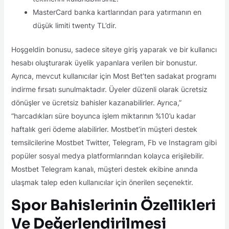
MasterCard banka kartlarından para yatırmanın en
düşük limiti twenty TL’dir.
Hoşgeldin bonusu, sadece siteye giriş yaparak ve bir kullanıcı
hesabı oluşturarak üyelik yapanlara verilen bir bonustur.
Ayrıca, mevcut kullanıcılar için Most Bet’ten sadakat programı
indirme fırsatı sunulmaktadır. Üyeler düzenli olarak ücretsiz
dönüşler ve ücretsiz bahisler kazanabilirler. Ayrıca,”
“harcadıkları süre boyunca işlem miktarının %10’u kadar
haftalık geri ödeme alabilirler. Mostbet’in müşteri destek
temsilcilerine Mostbet Twitter, Telegram, Fb ve Instagram gibi
popüler sosyal medya platformlarından kolayca erişilebilir.
Mostbet Telegram kanalı, müşteri destek ekibine anında
ulaşmak talep eden kullanıcılar için önerilen seçenektir.
Spor Bahislerinin Özellikleri
Ve Değerlendirilmesi