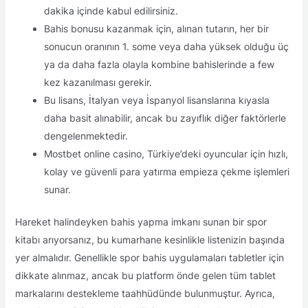
dakika içinde kabul edilirsiniz.
Bahis bonusu kazanmak için, alınan tutarın, her bir
sonucun oranının 1. some veya daha yüksek olduğu üç
ya da daha fazla olayla kombine bahislerinde a few
kez kazanılması gerekir.
Bu lisans, İtalyan veya İspanyol lisanslarına kıyasla
daha basit alınabilir, ancak bu zayıflık diğer faktörlerle
dengelenmektedir.
Mostbet online casino, Türkiye’deki oyuncular için hızlı,
kolay ve güvenli para yatırma empieza çekme işlemleri
sunar.
Hareket halindeyken bahis yapma imkanı sunan bir spor
kitabı arıyorsanız, bu kumarhane kesinlikle listenizin başında
yer almalıdır. Genellikle spor bahis uygulamaları tabletler için
dikkate alınmaz, ancak bu platform önde gelen tüm tablet
markalarını destekleme taahhüdünde bulunmuştur. Ayrıca,