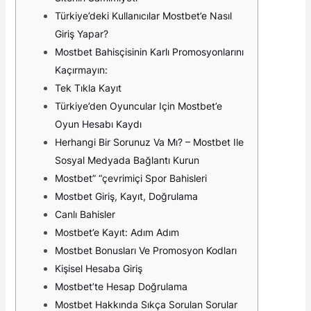
Türkiye’deki Kullanıcılar Mostbet’e Nasıl
Giriş Yapar?
Mostbet Bahisçisinin Karlı Promosyonlarını
Kaçırmayın:
Tek Tıkla Kayıt
Türkiye’den Oyuncular Için Mostbet’e
Oyun Hesabı Kaydı
Herhangi Bir Sorunuz Va Mı? – Mostbet Ile
Sosyal Medyada Bağlantı Kurun
Mostbet” “çevrimiçi Spor Bahisleri
Mostbet Giriş, Kayıt, Doğrulama
Canlı Bahisler
Mostbet’e Kayıt: Adım Adım
Mostbet Bonusları Ve Promosyon Kodları
Kişisel Hesaba Giriş
Mostbet’te Hesap Doğrulama
Mostbet Hakkında Sıkça Sorulan Sorular