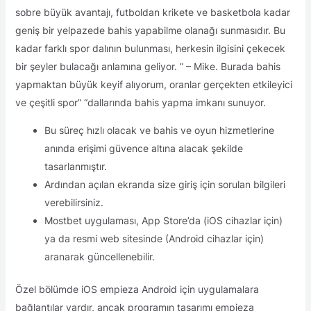
sobre büyük avantajı, futboldan krikete ve basketbola kadar
geniş bir yelpazede bahis yapabilme olanağı sunmasıdır. Bu
kadar farklı spor dalının bulunması, herkesin ilgisini çekecek
bir şeyler bulacağı anlamına geliyor. ” – Mike. Burada bahis
yapmaktan büyük keyif alıyorum, oranlar gerçekten etkileyici
ve çeşitli spor” “dallarında bahis yapma imkanı sunuyor.
Bu süreç hızlı olacak ve bahis ve oyun hizmetlerine
anında erişimi güvence altına alacak şekilde
tasarlanmıştır.
Ardından açılan ekranda size giriş için sorulan bilgileri
verebilirsiniz.
Mostbet uygulaması, App Store’da (iOS cihazlar için)
ya da resmi web sitesinde (Android cihazlar için)
aranarak güncellenebilir.
Özel bölümde iOS empieza Android için uygulamalara
bağlantılar vardır, ancak programın tasarımı empieza