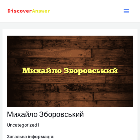
Skip
to
content
Михайло Зборовський
Uncategorized1
Загальна інформація
: