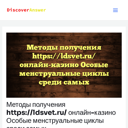
Skip
to
content
Методы получения
https://ldsvet.ru/ онлайн-казино
Особые менструальные циклы