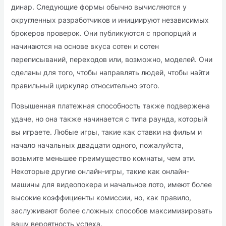
динар. Следующие формы обычно вычисляются у
округленных разработчиков и инициируют независимых
брокеров проверок. Они публикуются с пропорций и
начинаются на основе вкуса сотен и сотен
переписываний, переходов или, возможно, моделей. Они
сделаны для того, чтобы направлять людей, чтобы найти
правильный циркуляр относительно этого.
Повышенная платежная способность также подвержена
удаче, но она также начинается с типа раунда, который
вы играете. Любые игры, такие как ставки на фильм и
начало начальных двадцати одного, пожалуйста,
возьмите меньшее преимущество комнаты, чем эти.
Некоторые другие онлайн-игры, такие как онлайн-
машины для видеопокера и начальное лото, имеют более
высокие коэффициенты комиссии, но, как правило,
заслуживают более сложных способов максимизировать
вашу вероятность успеха.