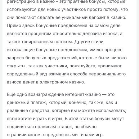
регистрацию в казино – это приятные бонусы, которые
используются для новых участников просто потому, что
они помогают сделать ее уникальный депозит в казино.
Прямо здесь бонусные предложения на самом деле
являются процентом относительно депозита игрока, а
также тонированным потоком. Другие стили,
включающие бонусные предложения, имеют процесс
запроса бонусных предложений, которые были широко
открыты, так как участники, пожалуйста, принимают
определенный вид взимания способа первоначального
взноса денег в электронном казино.
Еще одно вознаграждение интернет-казино — это
денежный платеж, который, конечно, так же, как и
реальные средства, которые вы можете использовать,
если хотите играть в игры. В этой статье бонусы могут
подчиняться правилам ставок, но обычно
ограничиваются определенными типами игр.