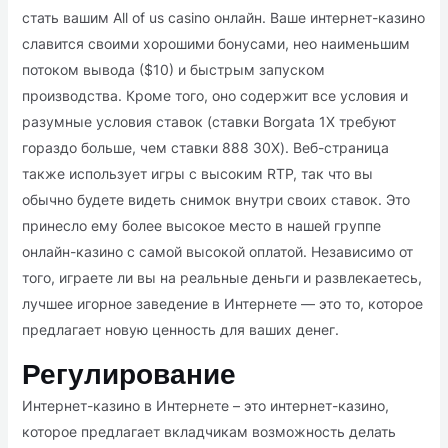
стать вашим All of us casino онлайн. Ваше интернет-казино
славится своими хорошими бонусами, нео наименьшим
потоком вывода ($10) и быстрым запуском
производства. Кроме того, оно содержит все условия и
разумные условия ставок (ставки Borgata 1X требуют
гораздо больше, чем ставки 888 30X). Веб-страница
также использует игры с высоким RTP, так что вы
обычно будете видеть снимок внутри своих ставок. Это
принесло ему более высокое место в нашей группе
онлайн-казино с самой высокой оплатой. Независимо от
того, играете ли вы на реальные деньги и развлекаетесь,
лучшее игорное заведение в Интернете — это то, которое
предлагает новую ценность для ваших денег.
Регулирование
Интернет-казино в Интернете – это интернет-казино,
которое предлагает вкладчикам возможность делать