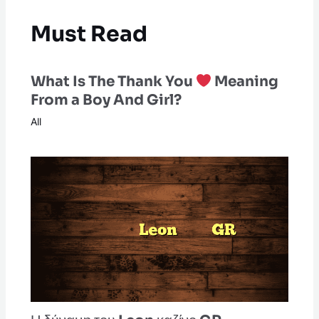
Must Read
What Is The Thank You
Meaning
From a Boy And Girl?
All