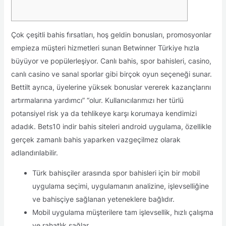
Çok çeşitli bahis fırsatları, hoş geldin bonusları, promosyonlar
empieza müşteri hizmetleri sunan Betwinner Türkiye hızla
büyüyor ve popülerleşiyor. Canlı bahis, spor bahisleri, casino,
canlı casino ve sanal sporlar gibi birçok oyun seçeneği sunar.
Bettilt ayrıca, üyelerine yüksek bonuslar vererek kazançlarını
artırmalarına yardımcı” “olur. Kullanıcılarımızı her türlü
potansiyel risk ya da tehlikeye karşı korumaya kendimizi
adadık. Bets10 indir bahis siteleri android uygulama, özellikle
gerçek zamanlı bahis yaparken vazgeçilmez olarak
adlandırılabilir.
Türk bahisçiler arasında spor bahisleri için bir mobil
uygulama seçimi, uygulamanın analizine, işlevselliğine
ve bahisçiye sağlanan yeteneklere bağlıdır.
Mobil uygulama müşterilere tam işlevsellik, hızlı çalışma
ve rahatlık sağlar.