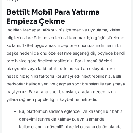
Bettilt Mobil Para Yatırma
Empieza Çekme
İndirilen Megapari APK’sı virüs içermez ve uygulama, kişisel
bilgilerinizi ve ödeme verilerinizi korumak için güçlü şifreleme
kullanır. 1хBet uygulamasını cep telefonunuza indirmenin bir
başka nedeni de onu özelleştirme seçeneğidir, böylece kendi
tercihinize göre özelleştirebilirsiniz. Farklı menü öğeleri
ekleyebilir veya kaldırabilir, ödeme kartları ekleyebilir ve
hesabınız için iki faktörlü korumayı etkinleştirebilirsiniz. Belli
periyotlar halinde yeni ve çağdaş spor branşları ile tanışmaya
başlıyoruz. Fakat ana spor branşları, aradan geçen uzun
yıllara rağmen popülerliğini kaybetmemektedir.
Bu, platformun sadece eğlenceli ve kazançlı bir bahis
deneyimi sunmakla kalmayıp, aynı zamanda
kullanıcılarının güvenliğini ve iyi oluşunu da ön planda