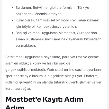
Bu durum, Betwinner gibi platformların Türkiye
pazarındaki önemini artırıyor.
Kural olarak, tam işlevsel bir mobil uygulama kurmak
için böyle bir kompakt dosya yeterlidir.
Bahisçi ve mobil uygulama Marsbahis, Curacao’dan
alınan uluslararası sınıf lisansına dayanarak hizmetlerini
sunmaktadır.
Bettilt mobil uygulaması sayesinde, para yatırma ve çekme
işlemleri oldukça kolay ve hızlı bir şekilde
gerçekleştirilebilmektedir. Web sitesi on line casino oyunlarını
spor bahisleriyle kusursuz bir şekilde birleştiriyor. Platform,
kullanıcı güvenliğini ön planda tutarak güvenli işlemler ve veri
koruması sağlar.
Mostbet’e Kayıt: Adım
Adım