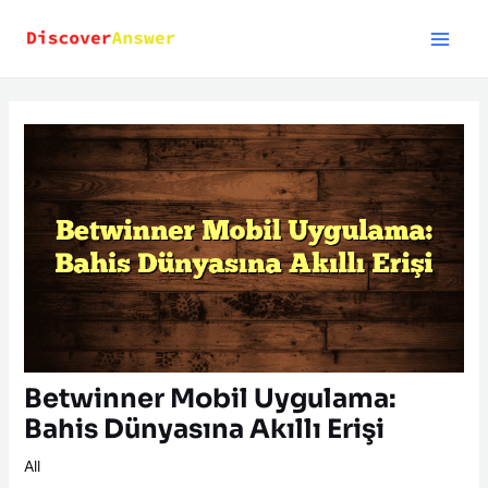
Skip
to
content
Betwinner Mobil Uygulama:
Bahis Dünyasına Akıllı Erişi
All