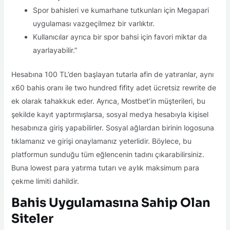
Spor bahisleri ve kumarhane tutkunları için Megapari
uygulaması vazgeçilmez bir varlıktır.
Kullanıcılar ayrıca bir spor bahsi için favori miktar da
ayarlayabilir.”
Hesabına 100 TL’den başlayan tutarla afin de yatıranlar, aynı
x60 bahis oranı ile two hundred fifity adet ücretsiz rewrite de
ek olarak tahakkuk eder. Ayrıca, Mostbet’in müşterileri, bu
şekilde kayıt yaptırmışlarsa, sosyal medya hesabıyla kişisel
hesabınıza giriş yapabilirler. Sosyal ağlardan birinin logosuna
tıklamanız ve girişi onaylamanız yeterlidir. Böylece, bu
platformun sunduğu tüm eğlencenin tadını çıkarabilirsiniz.
Buna lowest para yatırma tutarı ve aylık maksimum para
çekme limiti dahildir.
Bahis Uygulamasına Sahip Olan
Siteler