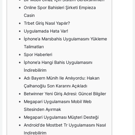
Online Spor Bahisleri Şirketi Empieza
Casin
Trbet Giriş Nasıl Yapılır?
Uygulamada Hata Var!
İphone’a Marsbahis Uygulamasını Yükleme
Talimatları
Spor Haberleri
İphone’a Hangi Bahis Uygulamasını
İndirebilirim
Adı Bayern Münih Ile Anılıyordu: Hakan
Çalhanoğlu Son Kararını Açıkladı
Betwinner Yeni Giriş Adresi: Güncel Bilgiler
Megapari Uygulamasını Mobil Web
Sitesinden Ayırmak
Megapari Uygulaması Müşteri Desteği
Android’de Mostbet Tr Uygulamasını Nasıl
Indirebilirim