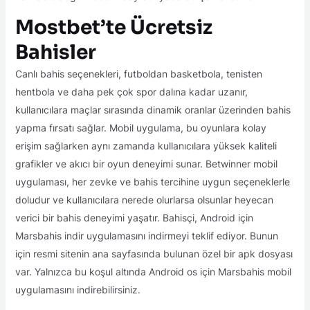
Mostbet’te Ücretsiz
Bahisler
Canlı bahis seçenekleri, futboldan basketbola, tenisten
hentbola ve daha pek çok spor dalına kadar uzanır,
kullanıcılara maçlar sırasında dinamik oranlar üzerinden bahis
yapma fırsatı sağlar. Mobil uygulama, bu oyunlara kolay
erişim sağlarken aynı zamanda kullanıcılara yüksek kaliteli
grafikler ve akıcı bir oyun deneyimi sunar. Betwinner mobil
uygulaması, her zevke ve bahis tercihine uygun seçeneklerle
doludur ve kullanıcılara nerede olurlarsa olsunlar heyecan
verici bir bahis deneyimi yaşatır. Bahisçi, Android için
Marsbahis indir uygulamasını indirmeyi teklif ediyor. Bunun
için resmi sitenin ana sayfasında bulunan özel bir apk dosyası
var. Yalnızca bu koşul altında Android os için Marsbahis mobil
uygulamasını indirebilirsiniz.