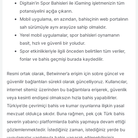
Digitain’in Spor Bahisleri ile iGaming işletmenizin tüm
potansiyelini açığa çıkarın.
Mobil uygulama, en azından, bahisçinin web portalının
sah sürümüyle aynı arayüze sahip olmalıdır.
Yerel mobil uygulamalar, spor bahisleri oynamanın
basit, hızlı ve güvenli bir yoludur.
Spor etkinlikleriyle ilgili önceden belirtilen tüm veriler,
fonlar ve bahis geçmişi burada kaydedilir.
Resmi ortak olarak, Betwinner’a erişim için sobre güncel ve
güvenilir bağlantıları sürekli olarak güncelliyoruz. Kullanıcılar,
internet sitemiz üzerinden bu bağlantılara erişerek, güvenlik
veya kesinti endişesi olmaksızın hızla bahis yapabilirler.
Türkiye’de çevrimiçi bahis ve kumar oyunlarına ilişkin yasal
mevzuat oldukça sıkıdır. Buna rağmen, pek çok Türk bahis
severin yabancı platformlarda bahis yapmaya devam ettiği
gözlemlenmektedir. İstediğiniz zaman, istediğiniz yerde bu
uygulamalar yardımıyla bahis yaparak eğlenebilirsiniz.